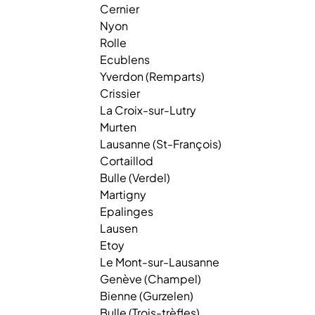
Cernier
Nyon
Rolle
Ecublens
Yverdon (Remparts)
Crissier
La Croix-sur-Lutry
Murten
Lausanne (St-François)
Cortaillod
Bulle (Verdel)
Martigny
Epalinges
Lausen
Etoy
Le Mont-sur-Lausanne
Genève (Champel)
Bienne (Gurzelen)
Bulle (Trois-trèfles)