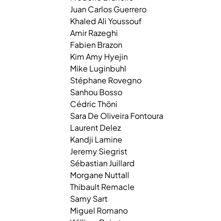
Juan Carlos
Guerrero
Khaled
Ali Youssouf
Amir
Razeghi
Fabien
Brazon
Kim
Amy Hyejin
Mike
Luginbuhl
Stéphane
Rovegno
Sanhou
Bosso
Cédric
Thöni
Sara
De Oliveira Fontoura
Laurent
Delez
Kandji
Lamine
Jeremy
Siegrist
Sébastian
Juillard
Morgane
Nuttall
Thibault
Remacle
Samy
Sart
Miguel
Romano