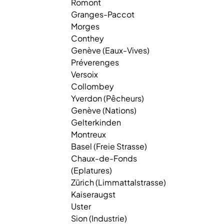
Romont
Granges-Paccot
Morges
Conthey
Genève (Eaux-Vives)
Préverenges
Versoix
Collombey
Yverdon (Pêcheurs)
Genève (Nations)
Gelterkinden
Montreux
Basel (Freie Strasse)
Chaux-de-Fonds
(Eplatures)
Zürich (Limmattalstrasse)
Kaiseraugst
Uster
Sion (Industrie)