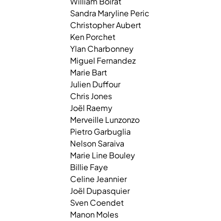
William
Boirat
Sandra Maryline
Peric
Christopher
Aubert
Ken
Porchet
Ylan
Charbonney
Miguel
Fernandez
Marie
Bart
Julien
Duffour
Chris
Jones
Joël
Raemy
Merveille
Lunzonzo
Pietro
Garbuglia
Nelson
Saraiva
Marie Line
Bouley
Billie
Faye
Celine
Jeannier
Joël
Dupasquier
Sven
Coendet
Manon
Moles