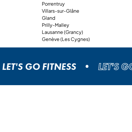
Porrentruy
Villars-sur-Glâne
Gland
Prilly-Malley
Lausanne (Grancy)
Genève (Les Cygnes)
T'S GO FITNESS
LET'S GO F