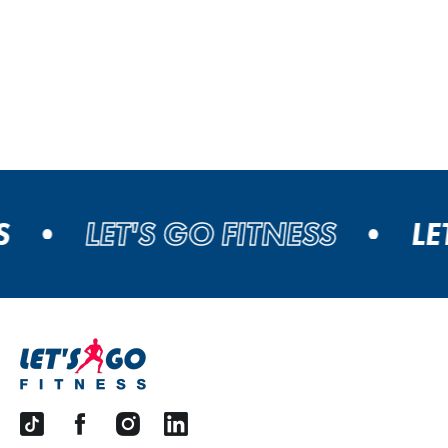
S
LET'S GO FITNESS
LET