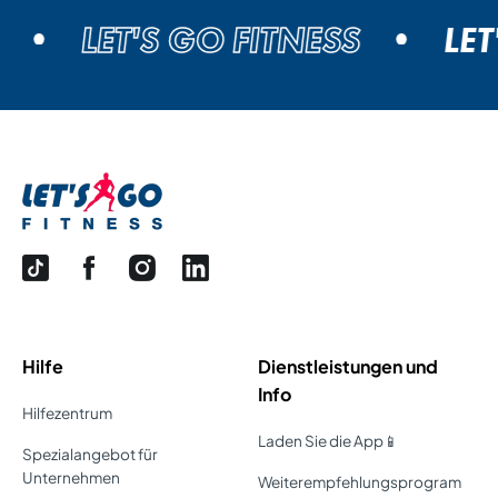
LET'S GO FITNESS
LET'
Hilfe
Dienstleistungen und
Info
Hilfezentrum
Laden Sie die App📱
Spezialangebot für
Unternehmen
Weiterempfehlungsprogram