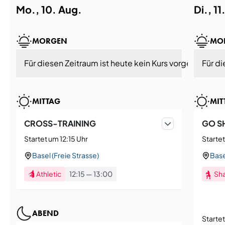
Mo., 10. Aug.
Di., 1
MORGEN
MO
Für diesen Zeitraum ist heute kein Kurs vorgesehen.
Für di
MITTAG
MIT
CROSS-TRAINING
GO S
Startet um 12:15 Uhr
Startet
Basel (Freie Strasse)
Base
Athletic
12:15
—
13:00
Sh
ABEND
Starte