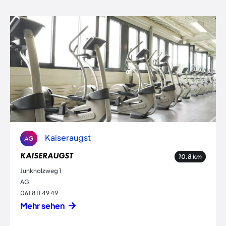
Kaiseraugst
AG
KAISERAUGST
10.8
km
Junkholzweg 1
AG
061 811 49 49
Mehr sehen