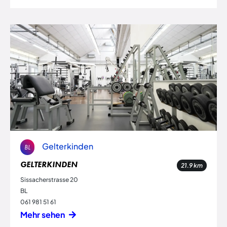
Gelterkinden
BL
GELTERKINDEN
21.9
km
Sissacherstrasse 20
BL
061 981 51 61
Mehr sehen