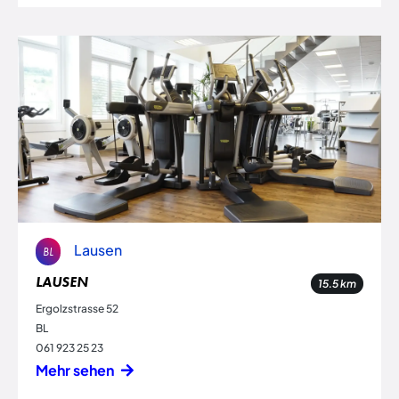
Lausen
BL
LAUSEN
15.5
km
Ergolzstrasse 52
BL
061 923 25 23
Mehr sehen