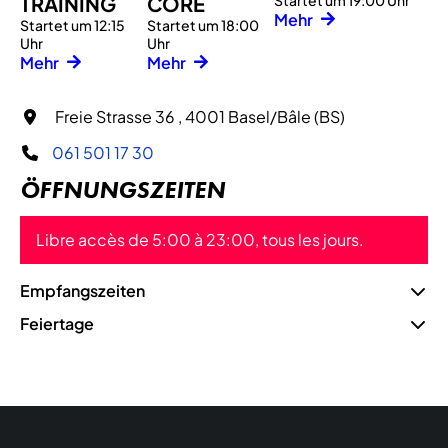
TRAINING
CORE
Startet um 19:00 Uhr
Mehr
Startet um 12:15
Startet um 18:00
Uhr
Uhr
Mehr
Mehr
Freie Strasse 36 , 4001 Basel/Bâle (BS)
061 501 17 30
ÖFFNUNGSZEITEN
Libre accès de 5:00 à 23:00, tous les jours.
Empfangszeiten
Feiertage