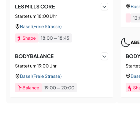
LES MILLS CORE
Base
Startet um 18:00 Uhr
13
Basel (Freie Strasse)
Shape
18:00
—
18:45
AB
BOD
BODYBALANCE
Starte
Startet um 19:00 Uhr
Base
Basel (Freie Strasse)
Sh
Balance
19:00
—
20:00