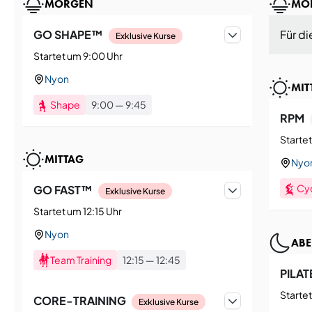
MORGEN
MO
GO SHAPE™
Für di
Exklusive Kurse
Startet um 9:00 Uhr
Nyon
MIT
Shape
9:00
—
9:45
RPM
Startet
MITTAG
Nyo
Cy
GO FAST™
Exklusive Kurse
Startet um 12:15 Uhr
Nyon
AB
Team Training
12:15
—
12:45
PILAT
Startet
CORE-TRAINING
Exklusive Kurse