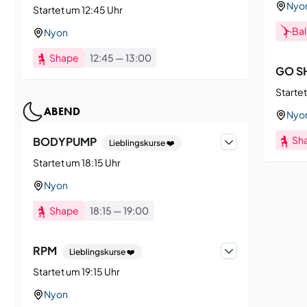
Nyo
Startet um 12:45 Uhr
Ba
Nyon
Shape
12:45
—
13:00
GO S
Startet
ABEND
Nyo
Sh
BODYPUMP
Lieblingskurse ❤️
Startet um 18:15 Uhr
Nyon
Shape
18:15
—
19:00
RPM
Lieblingskurse ❤️
Startet um 19:15 Uhr
Nyon