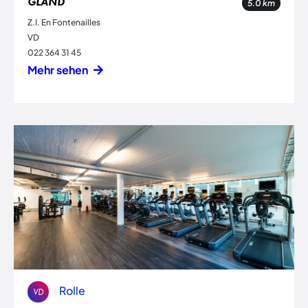
GLAND
5.0
km
Z.I. En Fontenailles
VD
022 364 31 45
Mehr sehen
Rolle
VD