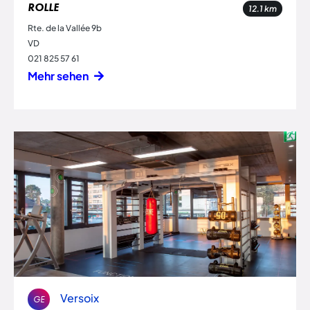
ROLLE
12.1
km
Rte. de la Vallée 9b
VD
021 825 57 61
Mehr sehen
Versoix
GE