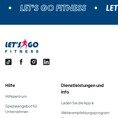
LET'S GO FITNESS
LET
Hilfe
Dienstleistungen und
Info
Hilfezentrum
Laden Sie die App📱
Spezialangebot für
Unternehmen
Weiterempfehlungsprogram