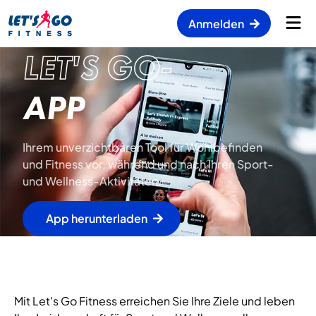
Anmelden
LET'S GO-
APP
Ihrem unverzichtbaren Tool für Wohlbefinden
und Fitness vor, während und nach Ihren Sport-
und Wellness-Aktivitäten.
App herunterladen
Mit Let's Go Fitness erreichen Sie Ihre Ziele und leben