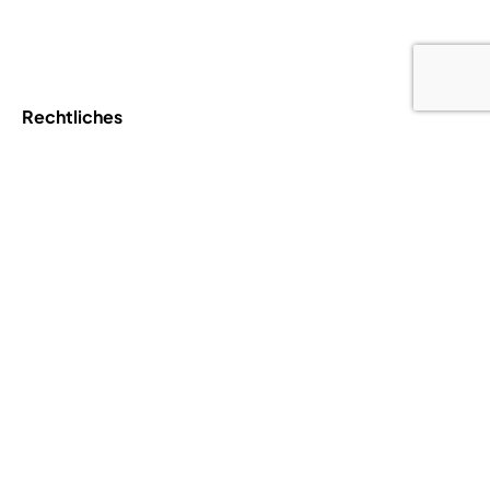
Rechtliches
Allgemeine
Hausregeln
Geschäftsbedingungen
Datenschutzrichtlinien
Cookie-Richtlinien
Ihre Datenschutzeinstellungen