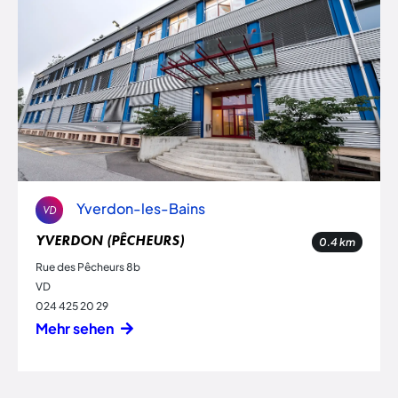
Yverdon-les-Bains
VD
YVERDON (PÊCHEURS)
0.4
km
Rue des Pêcheurs 8b
VD
024 425 20 29
Mehr sehen