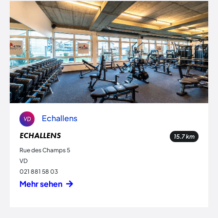
Echallens
VD
ECHALLENS
15.7
km
Rue des Champs 5
VD
021 881 58 03
Mehr sehen