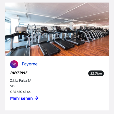
Payerne
VD
PAYERNE
22.3
km
Z.I. La Palaz 3A
VD
026 660 67 66
Mehr sehen