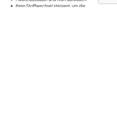
Ihren Stoffwechsel steigern, um die
Fettverbrennung auch nach dem Training
fortzusetzen.
Fat Burner ist ein anspruchsvolles, aber lohnendes
Training für mittleres Fitnessniveau. Unsere
zertifizierten Trainer motivieren Sie zu
Höchstleistungen und dem Erreichen ihrer
Fitnessziele.
Nehmen Sie die Herausforderung an und kommen Sie
noch heute zu einem Fatburner-Kurs!
WO FINDE ICH DIESEN