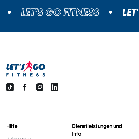
LET'S GO FITNESS
LET'
Hilfe
Dienstleistungen und
Info