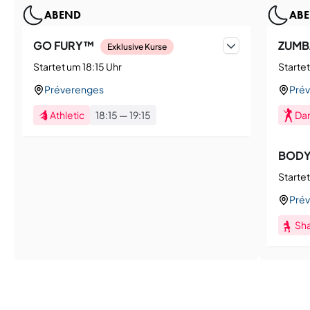
ABEND
AB
GO FURY™
ZUMB
Exklusive Kurse
Startet um 18:15 Uhr
Starte
Préverenges
Pré
Athletic
18:15
—
19:15
Da
BOD
Starte
Pré
Sh