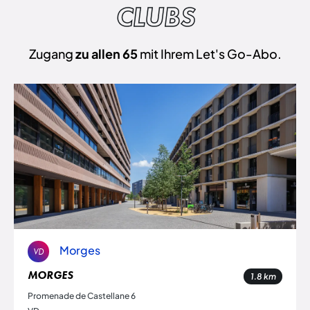
CLUBS
Zugang
zu allen 65
mit Ihrem Let's Go-Abo.
Morges
VD
MORGES
1.8
km
Promenade de Castellane 6