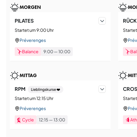
MORGEN
MO
PILATES
RÜCKE
Startet um 9:00 Uhr
Starte
Préverenges
Pré
Balance
9:00
—
10:00
Ba
MITTAG
MIT
RPM
CROS
Lieblingskurse ❤️
Startet um 12:15 Uhr
Startet
Préverenges
Pré
Cycle
12:15
—
13:00
Ath