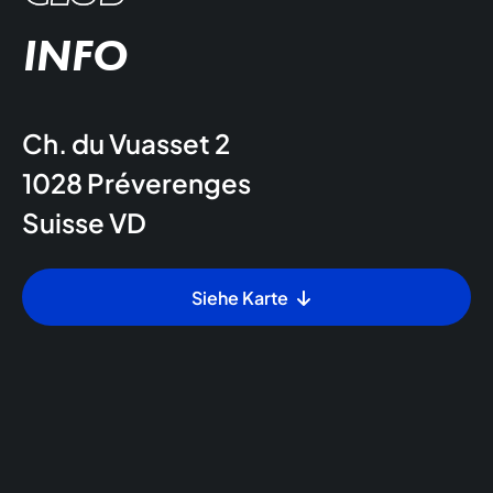
INFO
Ch. du Vuasset 2
1028
Préverenges
Suisse
VD
Siehe Karte