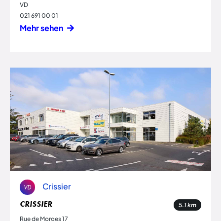
VD
021 691 00 01
Mehr sehen
Crissier
VD
CRISSIER
5.1
km
Rue de Morges 17