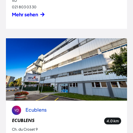
VD
021 803 03 30
Mehr sehen
Ecublens
VD
ECUBLENS
4.0
km
Ch. du Croset 9