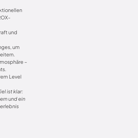
ktionellen
YROX-
raft und
nges, um
eitern.
tmosphäre –
ts.
rem Level
l ist klar:
ern und ein
erlebnis