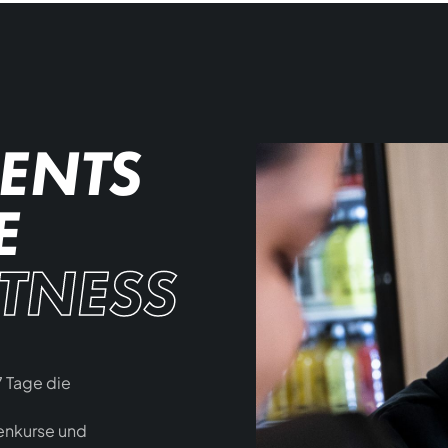
ENTS
E
ITNESS
7 Tage die
penkurse und