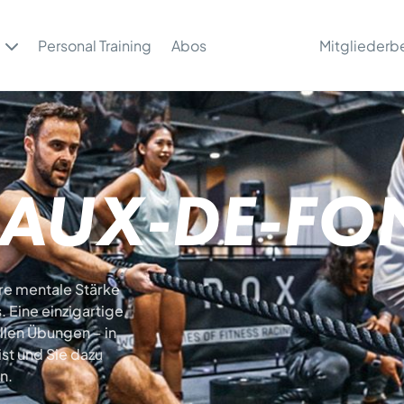
Personal Training
Abos
Mitgliederb
HAUX-DE-FO
hre mentale Stärke
 Eine einzigartige
llen Übungen – in
ist und Sie dazu
n.