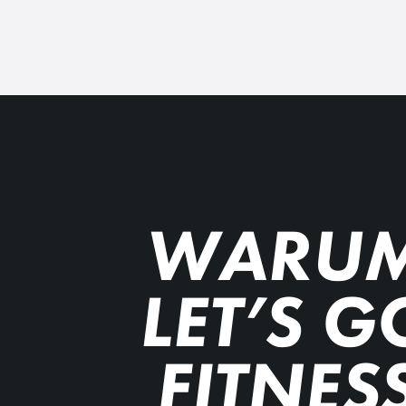
WARU
LET’S G
FITNES