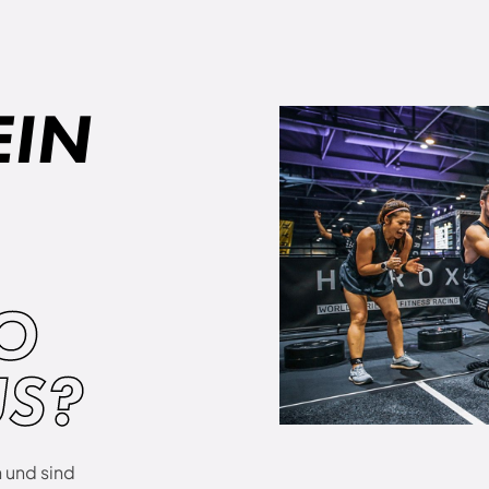
EIN
GO
US?
 und sind