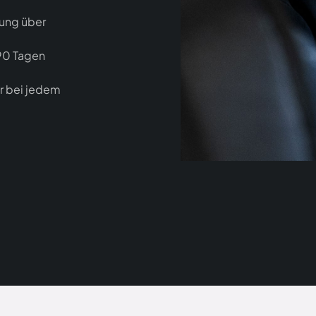
uung über
90 Tagen
r bei jedem