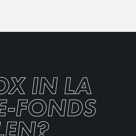
X IN LA
E-FONDS
EN?