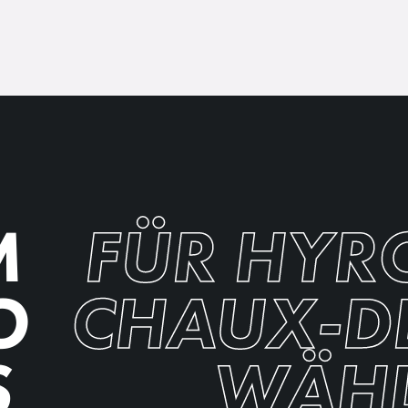
M
FÜR HYRO
O
CHAUX-D
S
WÄHL