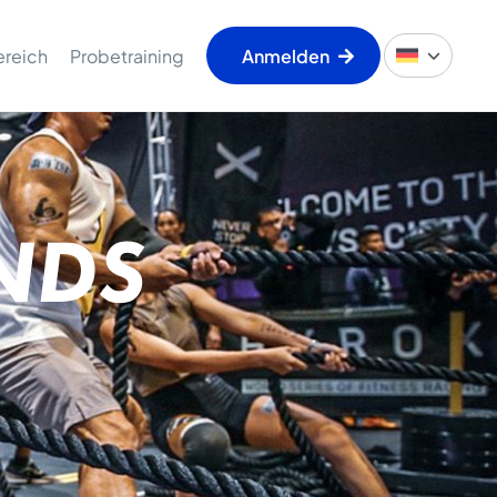
ereich
Probetraining
Anmelden
NDS