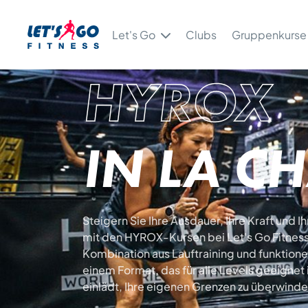
Let's Go
Clubs
Gruppenkurse
HYROX
IN LA C
Steigern Sie Ihre Ausdauer, Ihre Kraft und I
mit den HYROX-Kursen bei Let's Go Fitness.
Kombination aus Lauftraining und funktione
einem Format, das für alle Levels geeignet 
einlädt, Ihre eigenen Grenzen zu überwinde