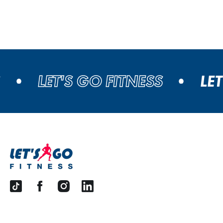
LET'S GO FITNESS
LET