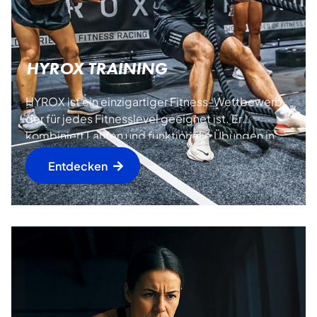
HYROX TRAINING
HYROX ist ein einzigartiger Fitness-Wettbewerb,
der für jedes Fitnesslevel geeignet ist. Er
kombiniert Laufen und funktionelle Übungen in
einem weltweit einheitlichen Format
Entdecken