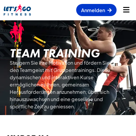
Anmelden
TEAM TRAINING
Steigern Sie Ihre Motivation und fördern Sie
den Teamgeist mit Gruppentrainings. Diese
dynamischen und interaktiven Kurse
ermöglichen es Ihnen, gemeinsam
Herausforderungen anzunehmen, über sich
hinauszuwachsen und eine gesellige und
sportliche Zeit zu geniessen.