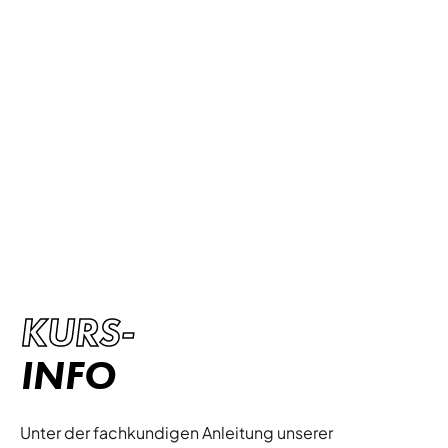
STEP
Tauchen Sie ein in die aufregende Welt von
Step, einem Cardio-Workout, das die Präzision
der Bewegungen mit der motivierenden
Energie der Musik verbindet!
KURS-
INFO
Unter der fachkundigen Anleitung unserer