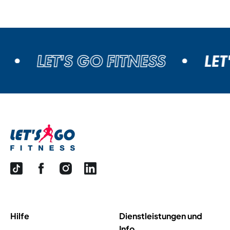
LET'S GO FITNESS
LET'
Hilfe
Dienstleistungen und
Info