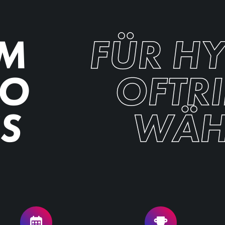
M
FÜR H
GO
OFTR
SS
WÄH