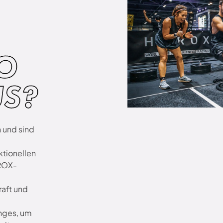
GO
US?
 und sind
ktionellen
YROX-
raft und
nges, um