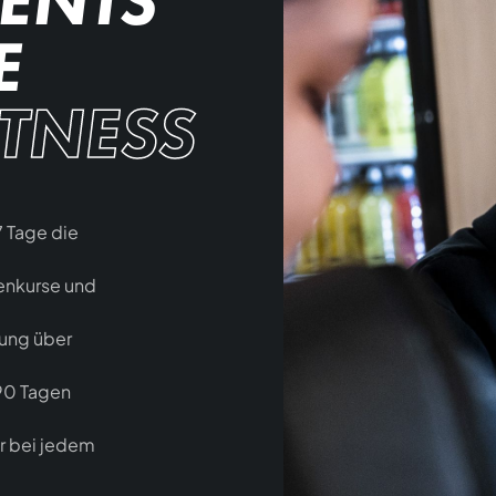
ENTS
E
ITNESS
7 Tage die
penkurse und
uung über
90 Tagen
r bei jedem