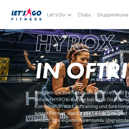
Let's Go
Clubs
Gruppenkurse
HYROX
IN OFTR
Steigern Sie Ihre Ausdauer, Ihre Kraft und I
mit den HYROX-Kursen bei Let's Go Fitness.
Kombination aus Lauftraining und funktione
einem Format, das für alle Levels geeignet 
einlädt, Ihre eigenen Grenzen zu überwinde