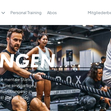
Personal Training
Abos
Mitgliederb
INGEN
hre mentale Stärke
 Eine einzigartige
llen Übungen – in
ist und Sie dazu
n.