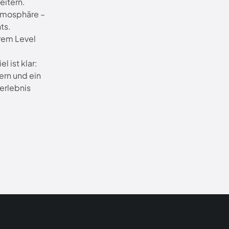
eitern.
tmosphäre –
ts.
rem Level
l ist klar:
ern und ein
erlebnis