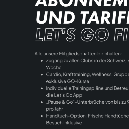
ABONNEM
UND TARIF
LET'S GO F
Alle unsere Mitgliedschaften beinhalten:
Zugang zu allen Clubs in der Schweiz, 
Woche
Cardio, Krafttraining, Wellness, Grup
exklusive GO-Kurse
Individuelle Trainingspläne und Betre
die Let's Go App
„Pause & Go“-Unterbrüche von bis zu 
pro Jahr
Handtuch-Option: Frische Handtüche
Besuch inklusive