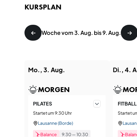
KURSPLAN
Woche vom 3. Aug. bis 9. Aug.
Mo., 3. Aug.
Di., 4. 
MORGEN
MO
PILATES
FITBALL
Startet um 9:30 Uhr
Startet u
Lausanne (Borde)
Lausan
Balance
9:30
—
10:30
Balan