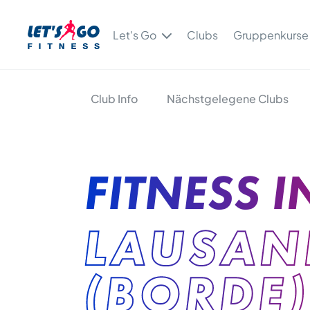
Let's Go
Clubs
Gruppenkurse
Club Info
Nächstgelegene Clubs
FITNESS I
LAUSAN
(BORDE)