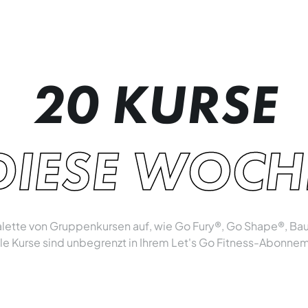
20 KURSE
DIESE WOCH
 Palette von Gruppenkursen auf, wie Go Fury®, Go Shape®, B
lle Kurse sind unbegrenzt in Ihrem Let's Go Fitness-Abonne