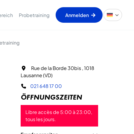
ereich
Probetraining
Anmelden
etraining
Rue de la Borde 30bis , 1018
Lausanne (VD)
021 648 17 00
ÖFFNUNGSZEITEN
Libre accès de 5:00 à 23:00,
tous les jours.