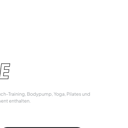
E
auch-Training, Bodypump, Yoga, Pilates und
ment enthalten.