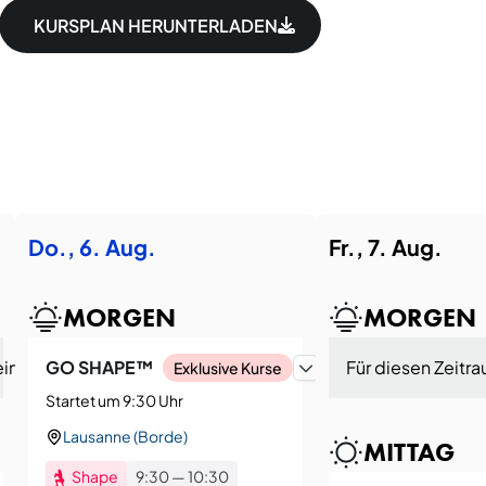
KURSPLAN HERUNTERLADEN
Do., 6. Aug.
Fr., 7. Aug.
MORGEN
MORGEN
ein Kurs vorgesehen.
GO SHAPE™
Für diesen Zeitra
Exklusive Kurse
Startet um 9:30 Uhr
Lausanne (Borde)
MITTAG
Shape
9:30
—
10:30