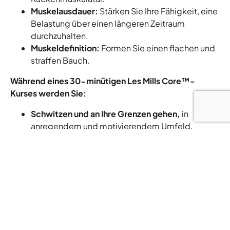
Muskelausdauer:
Stärken Sie Ihre Fähigkeit, eine
Belastung über einen längeren Zeitraum
durchzuhalten.
Muskeldefinition:
Formen Sie einen flachen und
straffen Bauch.
Während eines 30-minütigen Les Mills Core™-
Kurses werden Sie:
Schwitzen und an Ihre Grenzen gehen,
in
anregendem und motivierendem Umfeld.
Eine optimale körperliche Verfassung
entwickeln
und Ihre Energie steigern.
Ihre Stimmung und Ihr allgemeines
Wohlbefinden verbessern.
Ihr Selbstvertrauen und Ihre mentale Stärke
fördern.
Egal, ob Sie ein motivierter Anfänger oder ein