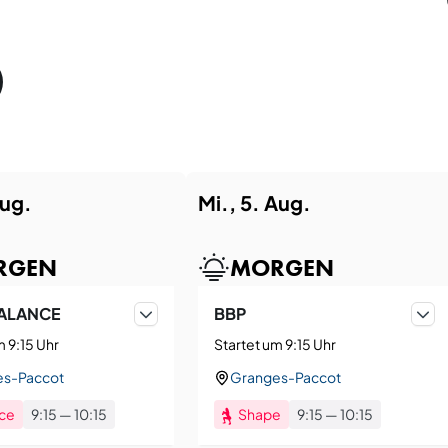
Aug.
Mi., 5. Aug.
RGEN
MORGEN
ALANCE
BBP
m 9:15 Uhr
Startet um 9:15 Uhr
es-Paccot
Granges-Paccot
ce
9:15
—
10:15
Shape
9:15
—
10:15