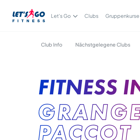
Let's Go
Clubs
Gruppenkurse
Club Info
Nächstgelegene Clubs
FITNESS I
GRANGE
PACCOT