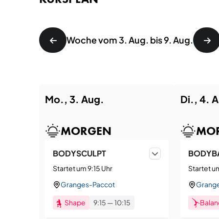
Woche vom 3. Aug. bis 9. Aug.
Mo., 3. Aug.
Di., 4. 
MORGEN
MO
BODYSCULPT
BODYB
Startet um 9:15 Uhr
Startet u
Granges-Paccot
Grang
Shape
9:15
—
10:15
Balan