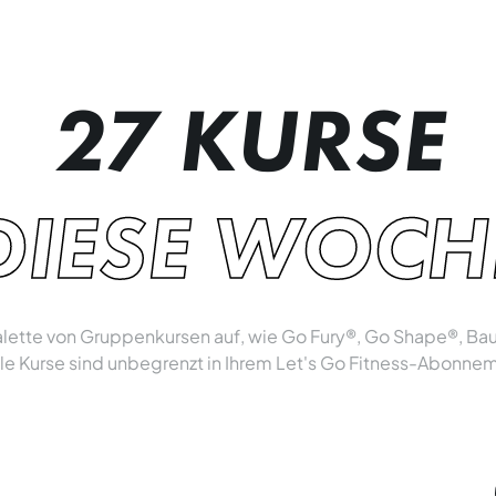
27 KURSE
DIESE WOCH
 Palette von Gruppenkursen auf, wie Go Fury®, Go Shape®, B
lle Kurse sind unbegrenzt in Ihrem Let's Go Fitness-Abonne