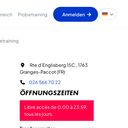
ereich
Probetraining
Anmelden
etraining
Rte d’Englisberg 15C , 1763
Granges-Paccot (FR)
026 566 70 22
ÖFFNUNGSZEITEN
Libre accès de 0:00 à 23:59,
tous les jours.