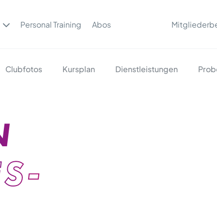
Personal Training
Abos
Mitgliederb
Clubfotos
Kursplan
Dienstleistungen
Prob
N
S-