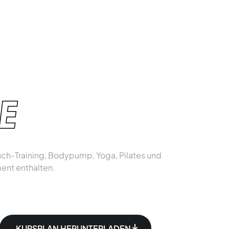
E
auch-Training, Bodypump, Yoga, Pilates und
ment enthalten.
KURSPLAN HERUNTERLADEN