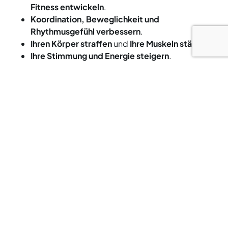
Fitness entwickeln
.
Koordination, Beweglichkeit und
Rhythmusgefühl verbessern
.
Ihren Körper straffen
und
Ihre Muskeln stärken
.
Ihre Stimmung und Energie steigern
.
Selbstvertrauen und Ausdruck entwickeln
.
Ganz gleich, ob Sie tanzbegeistert sind oder einfach
nur Spass haben und dabei fit bleiben möchten,
BodyJam™ ist für jedes Fitnessniveau geeignet.
Unsere Les Mills-zertifizierten Let’s Go-Trainer leiten
Sie sicher an und ermutigen Sie, Ihrer Kreativität und
Persönlichkeit freien Lauf zu lassen.
BodyJam™ ist ideal für:
Diejenigen, die auf der Suche nach einem
unterhaltsamen und energiegeladenen
Ausdauertraining sind.
Diejenigen, die mit Spass fit und straff werden