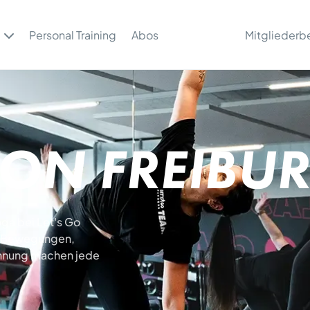
Personal Training
Abos
Mitgliederb
ON FREIBU
ga bei Let's Go
de Bewegungen,
annung machen jede