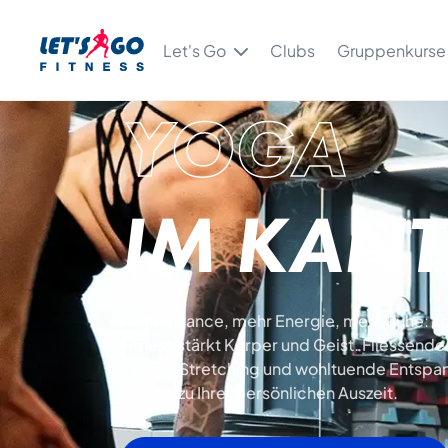
Let's Go
Clubs
Gruppenkurse
YOGA
IM KANT
Mehr Balance, mehr Energie, mehr Ruhe: Yo
Fitness stärkt Körper und Geist. Fliessen
sanftes Stretching und wohltuende Entsp
Stunde zu Ihrer persönlichen Auszeit.