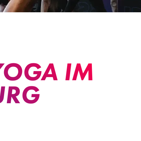
YOGA IM
URG