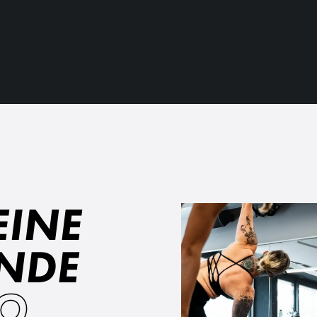
EINE
NDE
GO