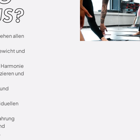
US?
ehen allen
ewicht und
r Harmonie
zieren und
 und
iduellen
ahrung
und
.