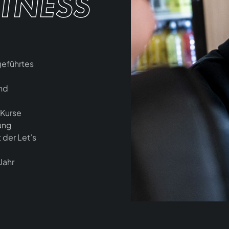
ITNESS
geführtes
nd
-Kurse
ung
 der Let’s
Jahr