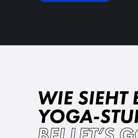
WIE SIEHT 
YOGA-STU
BEI LET’S 