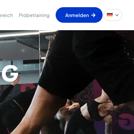
ereich
Probetraining
Anmelden
RG