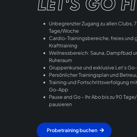
LET'S GO F
Unbegrenzter Zugang zu allen Clubs, 7
Tage/Woche
Cardio-Trainingsbereiche, freies und 
Krafttraining
Wellnessbereich: Sauna, Dampfbad u
Ruheraum
Gruppenkurse und exklusive Let’s Go
Persönlicher Trainingsplan und Betreu
Training und Fortschrittsverfolgung mit
Go-App
Pause and Go – Ihr Abo bis zu 90 Tage/
pausieren
Probetraining buchen