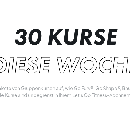
30 KURSE
DIESE WOCH
 Palette von Gruppenkursen auf, wie Go Fury®, Go Shape®, B
lle Kurse sind unbegrenzt in Ihrem Let's Go Fitness-Abonne