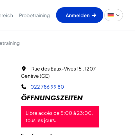
ereich
Probetraining
Anmelden
etraining
Rue des Eaux-Vives 15 , 1207
Genève (GE)
022 786 99 80
ÖFFNUNGSZEITEN
Libre accès de 5:00 à 23:00,
tous les jours.