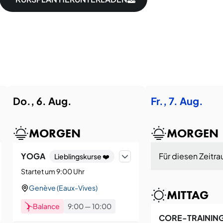
Do., 6. Aug.
Fr., 7. Aug.
MORGEN
MORGEN
YOGA
Für diesen Zeitra
Lieblingskurse ❤️
Startet um 9:00 Uhr
Genève (Eaux-Vives)
MITTAG
Balance
9:00
—
10:00
CORE-TRAININ