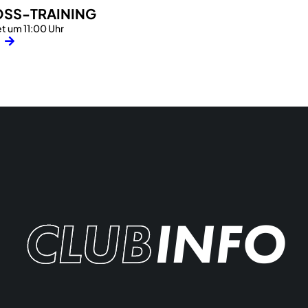
SS-TRAINING
t um 11:00 Uhr
CLUB
INFO