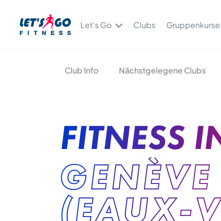
Let's Go
Clubs
Gruppenkurse
Club Info
Nächstgelegene Clubs
FITNESS I
GENÈVE
(EAUX-V