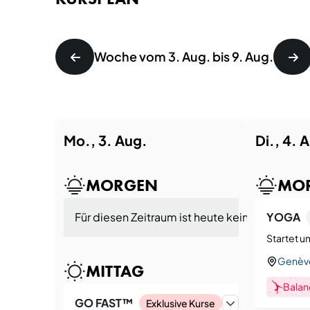
Woche vom 3. Aug. bis 9. Aug.
Mo., 3. Aug.
Di., 4. 
MORGEN
MO
Für diesen Zeitraum ist heute kein Kurs vorge
YOGA
Startet u
Genève
MITTAG
Balan
GO FAST™
Exklusive Kurse