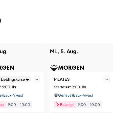
Aug.
Mi., 5. Aug.
RGEN
MORGEN
sehen.
PILATES
Lieblingskurse ❤️
m 9:00 Uhr
Startet um 9:00 Uhr
 (Eaux-Vives)
Genève (Eaux-Vives)
ce
9:00
—
10:00
Balance
9:00
—
10:00