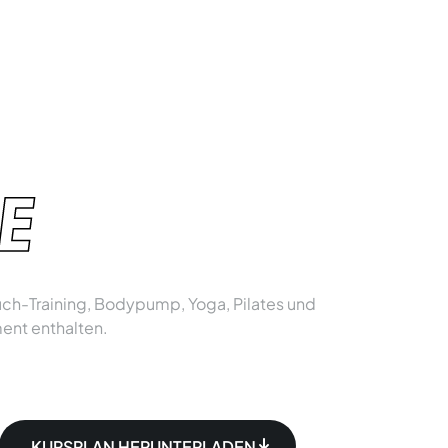
E
auch-Training, Bodypump, Yoga, Pilates und
ment enthalten.
KURSPLAN HERUNTERLADEN