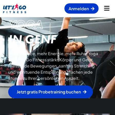
Anmelden
YOGA
IN GENF
Mehr Balance, mehr Energie, mehr Ruhe: Yoga
bei Let’s Go Fitness stärkt Körper und Geist.
Fliessende Bewegungen, sanftes Stretching
und wohltuende Entspannung machen jede
Stunde zu Ihrer persönlichen Auszeit.
Jetzt gratis Probetraining buchen