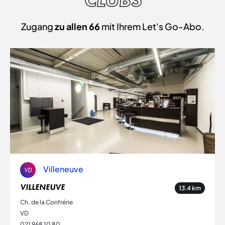
Zugang
zu allen 66
mit Ihrem Let's Go-Abo.
Villeneuve
VD
VILLENEUVE
13.4
km
Ch. de la Confrérie
VD
021 968 10 80