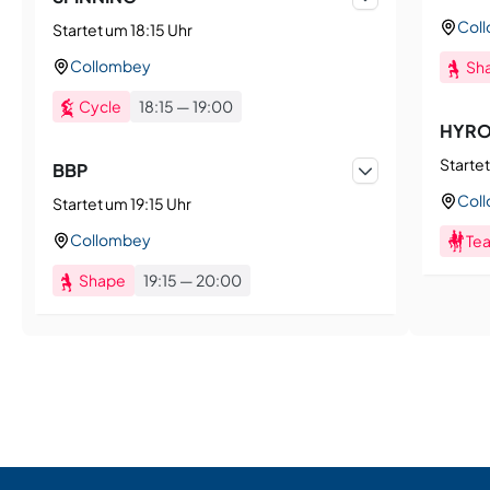
Col
Startet um 18:15 Uhr
Collombey
Sh
Cycle
18:15
—
19:00
HYROX
Startet
BBP
Col
Startet um 19:15 Uhr
Collombey
Tea
Shape
19:15
—
20:00