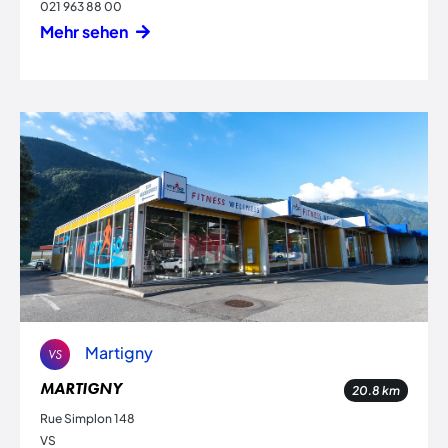
021 963 88 00
Mehr sehen
Martigny
VS
MARTIGNY
20.8
km
Rue Simplon 148
VS