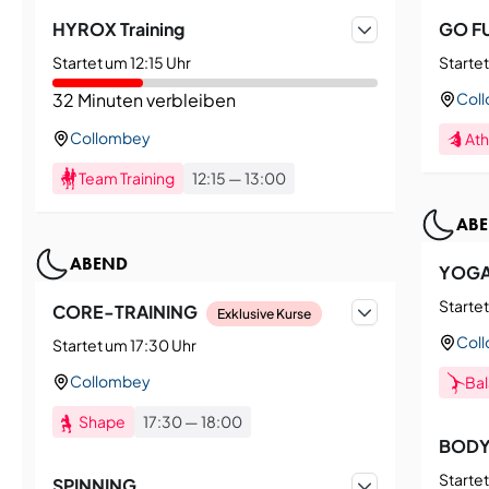
HYROX Training
GO F
Startet um 12:15 Uhr
Startet
32 Minuten verbleiben
Col
Collombey
Ath
Team Training
12:15
—
13:00
AB
ABEND
YOG
Startet
CORE-TRAINING
Exklusive Kurse
Col
Startet um 17:30 Uhr
Collombey
Ba
Shape
17:30
—
18:00
BOD
Startet
SPINNING