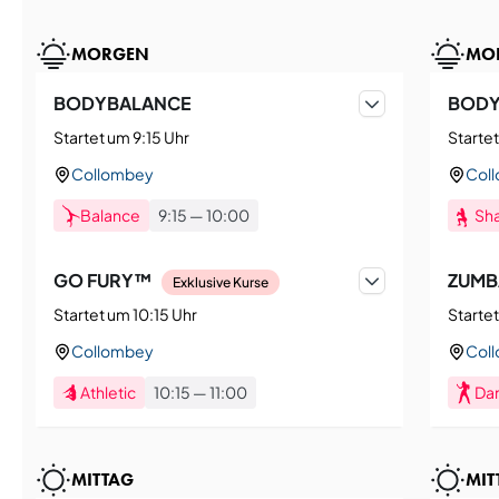
MORGEN
MO
BODYBALANCE
BODY
Startet um 9:15 Uhr
Startet
Collombey
Col
Balance
9:15
—
10:00
Sh
GO FURY™
ZUMB
Exklusive Kurse
Startet um 10:15 Uhr
Startet
Collombey
Col
Athletic
10:15
—
11:00
Da
MITTAG
MIT