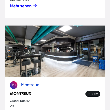
Mehr sehen
Montreux
VD
MONTREUX
18.7
km
Grand-Rue 42
VD