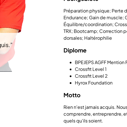
Préparation physique; Perte d
Endurance; Gain de muscle; G
Équilibre/coordination; Crossf
TRX; Bootcamp; Correction po
dorsales; Haltérophilie
quis.
”
Diplome
BPEJEPS AGFF Mention 
Crossfit Level 1
Crossfit Level 2
Hyrox Foundation
Motto
Rien n'est jamais acquis. N
comprendre, entreprendre, et 
quels qu'ils soient.