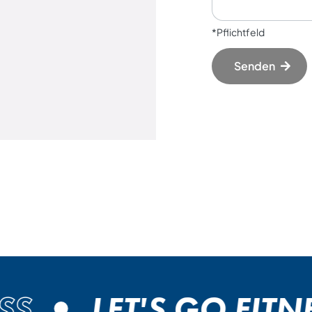
*Pflichtfeld
Senden
S
LET'S GO FITNE