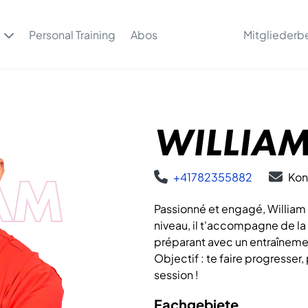
Personal Training
Abos
Mitgliederb
WILLIAM
AM
+41782355882
Kon
Passionné et engagé, William 
niveau, il t'accompagne de la
préparant avec un entraînemen
Objectif : te faire progresser
session !
Fachgebiete