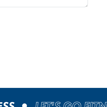
SS
LET'S GO FITNE