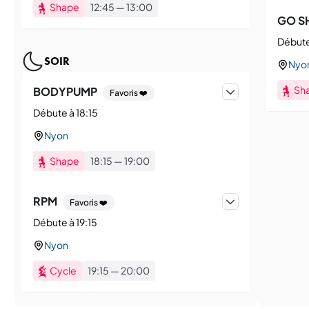
Shape
12:45
—
13:00
GO S
Débute
SOIR
Nyo
Sh
BODYPUMP
Favoris ❤️
Débute à 18:15
Nyon
Shape
18:15
—
19:00
RPM
Favoris ❤️
Débute à 19:15
Nyon
Cycle
19:15
—
20:00