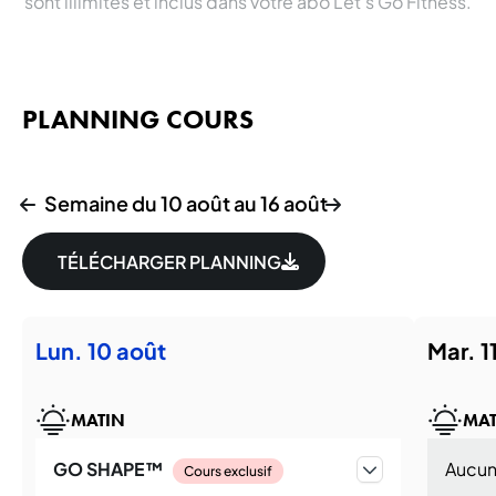
sont illimités et inclus dans votre abo Let's Go Fitness.
PLANNING COURS
Semaine du 10 août au 16 août
TÉLÉCHARGER PLANNING
lun. 10 août
mar. 
MATIN
MAT
GO SHAPE™
Aucun 
Cours exclusif