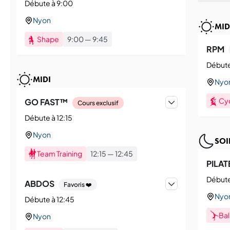
Débute à 9:00
Nyon
MID
Shape
9:00
—
9:45
RPM
Débute
MIDI
Nyo
Cy
GO FAST™
Cours exclusif
Débute à 12:15
Nyon
SOI
Team Training
12:15
—
12:45
PILAT
Débute
ABDOS
Favoris ❤️
Nyo
Débute à 12:45
Ba
Nyon