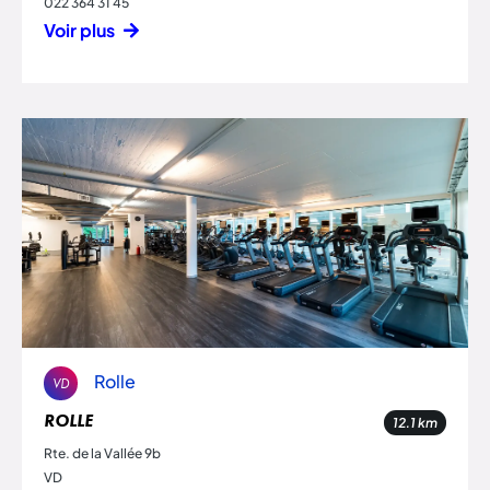
022 364 31 45
Voir plus
Rolle
VD
ROLLE
12.1
km
Rte. de la Vallée 9b
VD