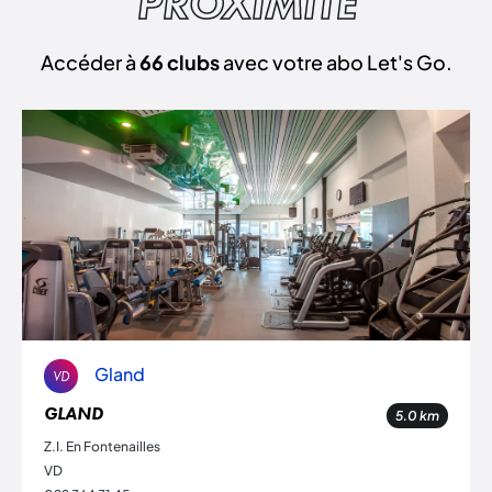
PROXIMITÉ
Accéder à
66 clubs
avec votre abo Let's Go.
Gland
VD
GLAND
5.0
km
Z.I. En Fontenailles
VD