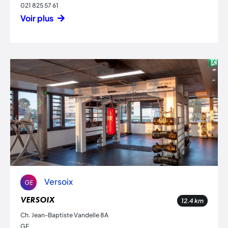
021 825 57 61
Voir plus
Versoix
GE
VERSOIX
12.4
km
Ch. Jean-Baptiste Vandelle 8A
GE