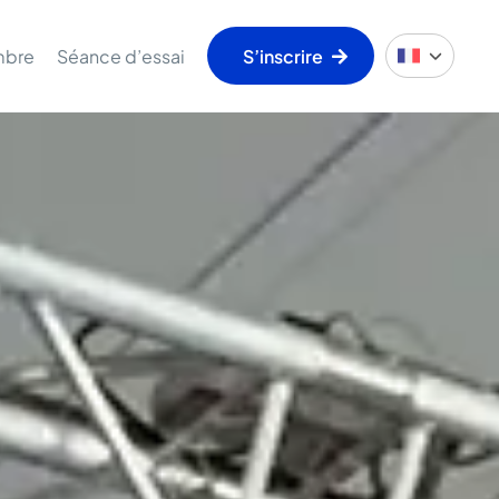
mbre
Séance d’essai
S’inscrire