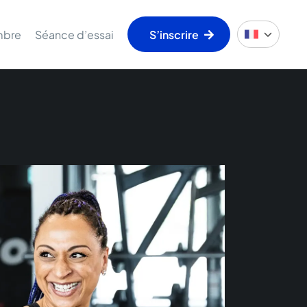
mbre
Séance d’essai
S’inscrire