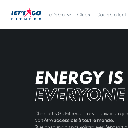
Let's Go
Clubs
Cours Collecti
ENERGY IS
EVERYONE
Chez Let’s Go Fitness, on est convaincu que
doit être
accessible à tout le monde.
Que chacun doit pouvoir trouver
l’endroit p