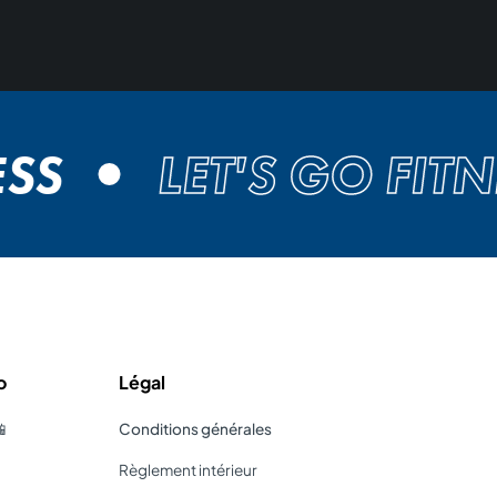
S
LET'S GO FITNES
o
Légal
📱
Conditions générales
Règlement intérieur