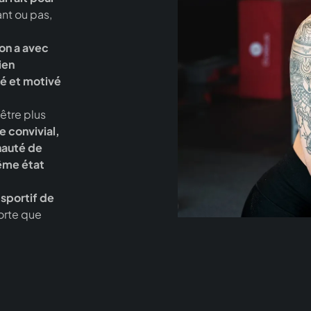
ant ou pas,
on a avec
ien
é et motivé
être plus
e convivial,
auté de
ême état
 sportif de
sorte que