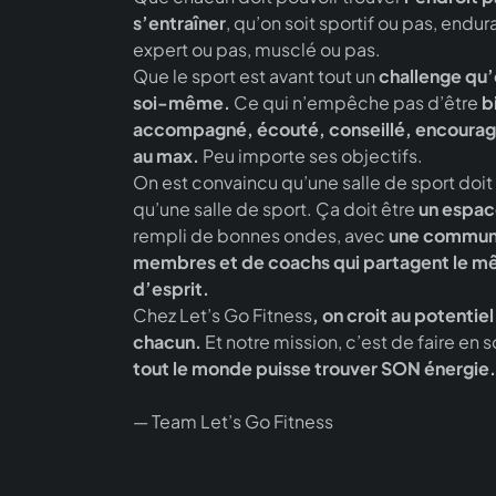
s’entraîner
, qu’on soit sportif ou pas, endur
expert ou pas, musclé ou pas.
Que le sport est avant tout un
challenge qu’
soi-même.
Ce qui n’empêche pas d’être
b
accompagné, écouté, conseillé, encourag
au max.
Peu importe ses objectifs.
On est convaincu qu’une salle de sport doit 
qu’une salle de sport. Ça doit être
un espac
rempli de bonnes ondes, avec
une commun
membres et de coachs qui partagent le m
d’esprit.
Chez Let’s Go Fitness
, on croit au potentiel
chacun.
Et notre mission, c’est de faire en 
tout le monde puisse trouver SON énergie.
— Team Let’s Go Fitness