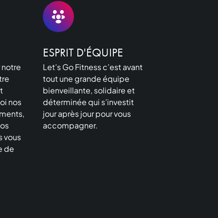
ESPRIT D'ÉQUIPE
 notre
Let’s Go Fitness c’est avant
tre
tout une grande équipe
t
bienveillante, solidaire et
oi nos
déterminée qui s’investit
ments,
jour après jour pour vous
nos
accompagner.
s vous
te de