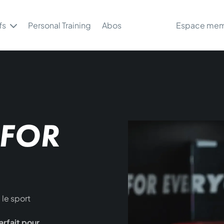
fs
Personal Training
Abos
Espace me
 FOR
 le sport
arfait pour