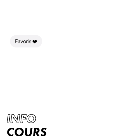
Favoris ❤️
YOGA
Trouvez votre havre de paix intérieur avec
notre cours de yoga ressourçant, où la
tranquillité rencontre la vitalité.
INFO
COURS