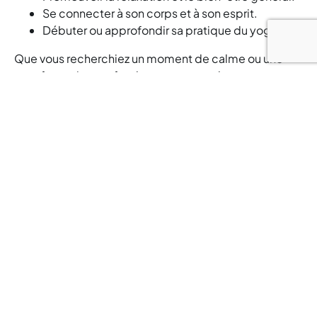
Se connecter à son corps et à son esprit.
Débuter ou approfondir sa pratique du yoga.
Que vous recherchiez un moment de calme ou une
transformation profonde, notre cours de yoga
ressourçant vous offre un espace propice à la
découverte de soi et au renouveau.
Rejoignez-nous dès aujourd'hui au Let’s Go Fitness et
découvrez les bienfaits transformateurs du yoga.
Namaste.
OÙ RETROUVER CE