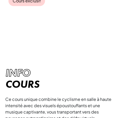
Cours exclusif
THE TRIP
Plongez dans l'univers futuriste de Les Mills The
Trip™ et découvrez une expérience
d'entraînement immersive et qui repoussera
les limites du fitness !
INFO
COURS
Ce cours unique combine le cyclisme en salle à haute
intensité avec des visuels époustouflants et une
musique captivante, vous transportant vers des