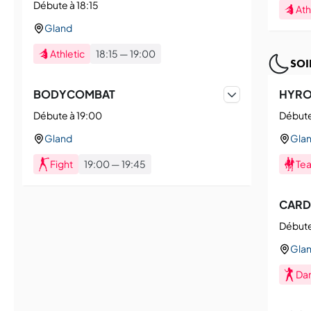
Débute à 18:15
Ath
Gland
Athletic
18:15
—
19:00
SOI
BODYCOMBAT
HYROX
Débute à 19:00
Débute
Gland
Gla
Fight
19:00
—
19:45
Tea
CARD
Débute
Gla
Da