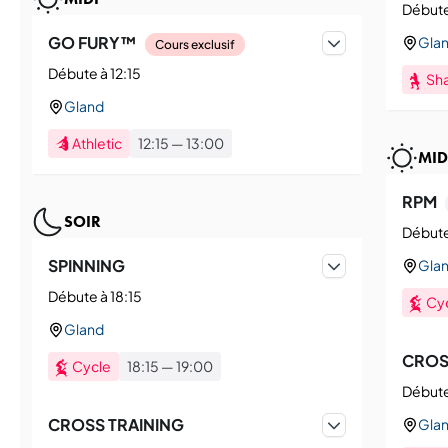
Débute
GO FURY™
Gla
Cours exclusif
Débute à 12:15
Sh
Gland
Athletic
12:15
—
13:00
MID
RPM
SOIR
Débute
SPINNING
Gla
Débute à 18:15
Cy
Gland
CROS
Cycle
18:15
—
19:00
Débute
CROSS TRAINING
Gla