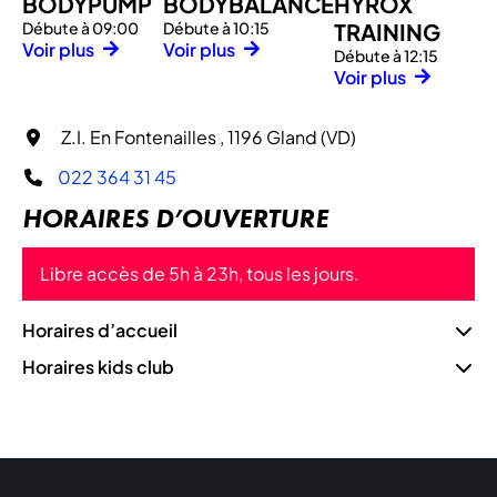
BODYPUMP
BODYBALANCE
HYROX
Débute à 09:00
Débute à 10:15
TRAINING
Voir plus
Voir plus
Débute à 12:15
Voir plus
Z.I. En Fontenailles , 1196 Gland (VD)
022 364 31 45
HORAIRES D’OUVERTURE
Libre accès de 5h à 23h, tous les jours.
Horaires d’accueil
Horaires kids club