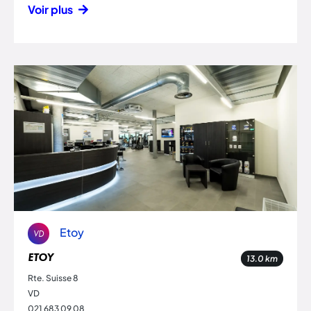
Voir plus
Etoy
VD
ETOY
13.0
km
Rte. Suisse 8
VD
021 683 09 08