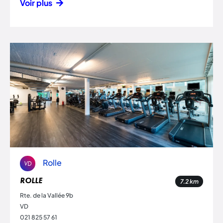
Voir plus
Rolle
VD
ROLLE
7.2
km
Rte. de la Vallée 9b
VD
021 825 57 61