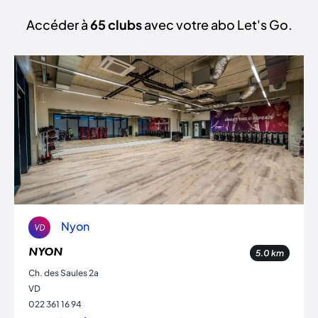
Accéder à
65 clubs
avec votre abo Let's Go.
Nyon
VD
NYON
5.0
km
Ch. des Saules 2a
VD
022 361 16 94