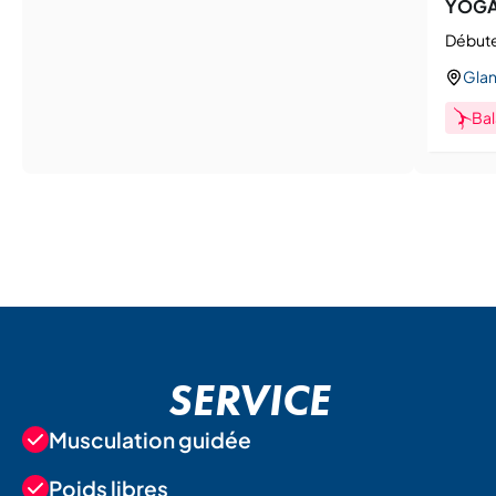
YOG
Débute
Gla
Ba
SERVICE
Musculation guidée
Poids libres