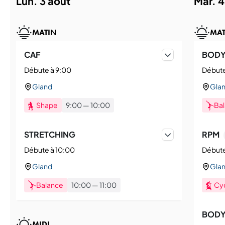
lun. 3 août
mar. 
MATIN
MAT
CAF
BODY
Débute à 9:00
Débute
Gland
Gla
Shape
9:00
—
10:00
Ba
STRETCHING
RPM
Débute à 10:00
Débute
Gland
Gla
Balance
10:00
—
11:00
Cy
BOD
MIDI