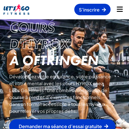
S’inscrire
COURS
D'HYROX
À OFTRINGEN
Développez votre endurance, votre puissance
et votre mental avec les cours HYROX chez
Let's Go Fitness : une combinaison unique de
course à pied et d’exercices fonctionnels,
dans un format accessible à tous les niveaux
pour relever vos propres défis.
Demander ma séance d’essai gratuite