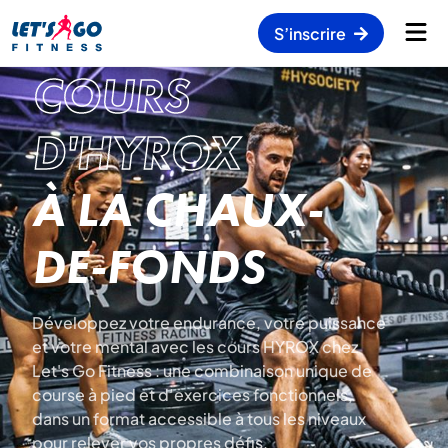
S’inscrire
COURS
D'HYROX
À LA CHAUX-
DE-FONDS
Développez votre endurance, votre puissance
et votre mental avec les cours HYROX chez
Let's Go Fitness : une combinaison unique de
course à pied et d’exercices fonctionnels,
dans un format accessible à tous les niveaux
pour relever vos propres défis.