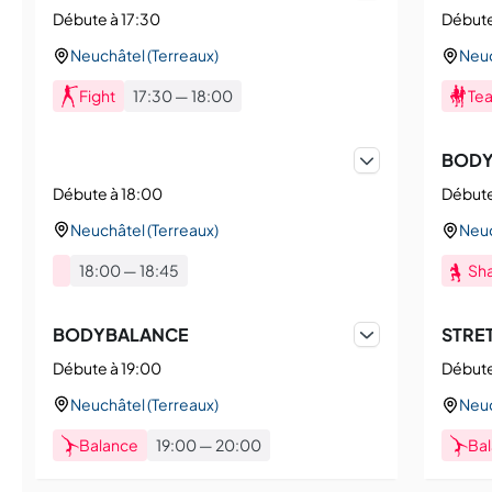
Débute à 17:30
Débute
Neuchâtel (Terreaux)
Neuc
Fight
17:30
—
18:00
Tea
BOD
Débute à 18:00
Débute
Neuchâtel (Terreaux)
Neuc
18:00
—
18:45
Sh
BODYBALANCE
STRE
Débute à 19:00
Débute
Neuchâtel (Terreaux)
Neuc
Balance
19:00
—
20:00
Ba