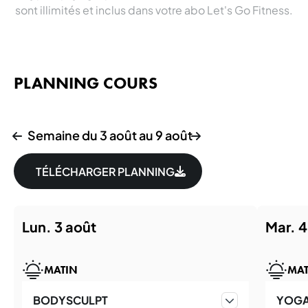
sont illimités et inclus dans votre abo Let's Go Fitness.
PLANNING COURS
Semaine du 3 août au 9 août
TÉLÉCHARGER PLANNING
lun. 3 août
mar. 
MATIN
MAT
BODYSCULPT
YOG