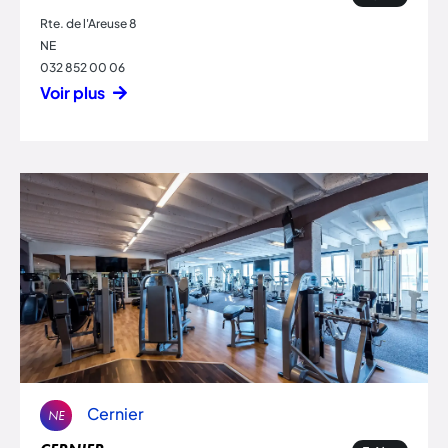
Rte. de l'Areuse 8
NE
032 852 00 06
Voir plus
Cernier
NE