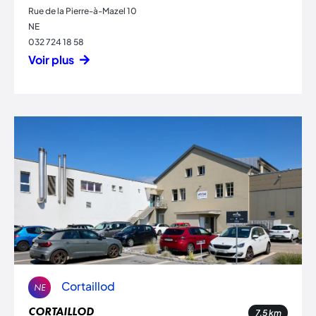
Rue de la Pierre-à-Mazel 10
NE
032 724 18 58
Voir plus
Cortaillod
NE
CORTAILLOD
7.5
km