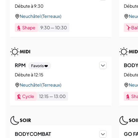
Débute à 9:30
Débute
Neuchâtel (Terreaux)
Neuc
Shape
9:30
—
10:30
Ba
MIDI
MID
RPM
BOD
Favoris ❤️
Débute à 12:15
Débute
Neuchâtel (Terreaux)
Neuc
Cycle
12:15
—
13:00
Sh
SOIR
SOI
BODYCOMBAT
GO F