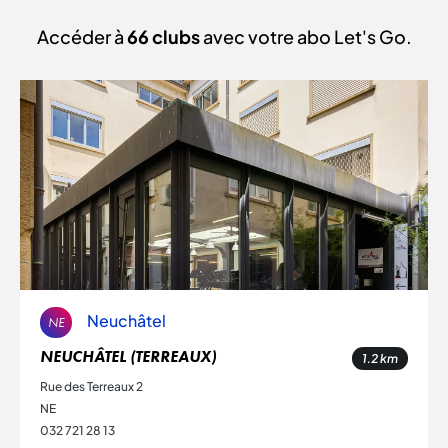
Accéder à
66 clubs
avec votre abo Let's Go.
Neuchâtel
NE
NEUCHÂTEL (TERREAUX)
1.2
km
Rue des Terreaux 2
NE
032 721 28 13