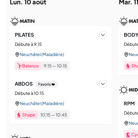
lun. 10 août
mar. 
MATIN
MAT
PILATES
BOD
Débute à 9:15
Débute
Neuchâtel (Maladière)
Neuc
Balance
9:15
—
10:15
Sh
ABDOS
Favoris ❤️
MID
Débute à 10:15
RPM
Neuchâtel (Maladière)
Débute
Shape
10:15
—
10:45
Neuc
Cy