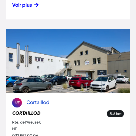
Voir plus
Cortaillod
NE
CORTAILLOD
8.6
km
Rte. de l'Areuse 8
NE
032 852 00 06