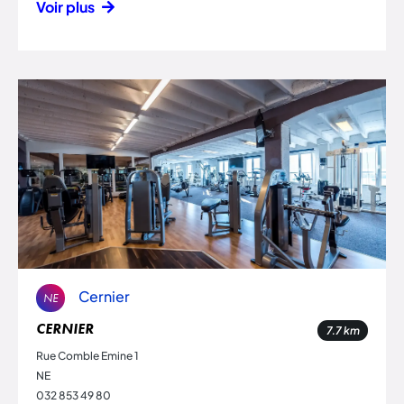
Voir plus
Cernier
NE
CERNIER
7.7
km
Rue Comble Emine 1
NE
032 853 49 80