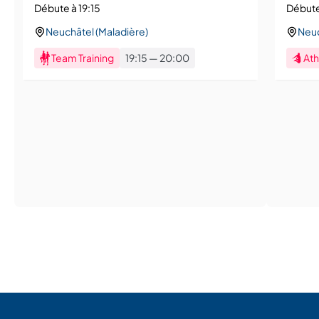
Débute à 19:15
Débute
Neuchâtel (Maladière)
Neuc
Team Training
19:15
—
20:00
Ath