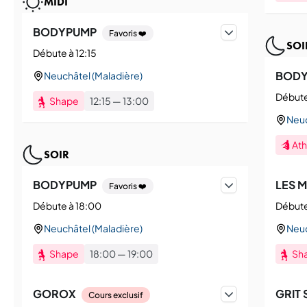
MIDI
BODYPUMP
Favoris ❤️
SOI
Débute à 12:15
BODY
Neuchâtel (Maladière)
Débute
Shape
12:15
—
13:00
Neuc
Ath
SOIR
BODYPUMP
LES M
Favoris ❤️
Débute à 18:00
Débute
Neuchâtel (Maladière)
Neuc
Shape
18:00
—
19:00
Sh
GOROX
GRIT
Cours exclusif