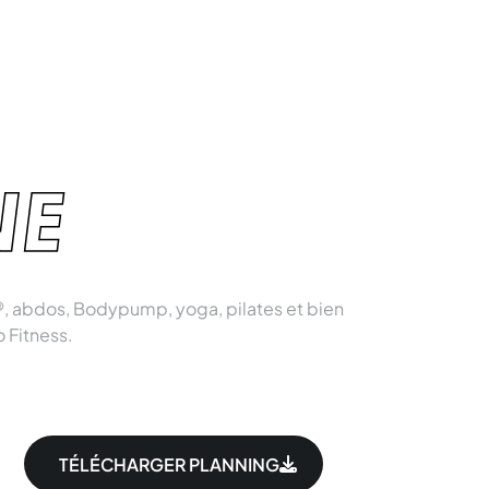
NE
, abdos, Bodypump, yoga, pilates et bien
o Fitness.
TÉLÉCHARGER PLANNING