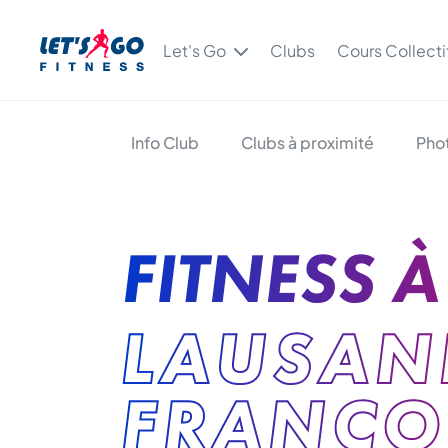
Let's Go
Clubs
Cours Collecti
Info Club
Clubs à proximité
Pho
FITNESS À
LAUSANN
FRANÇO