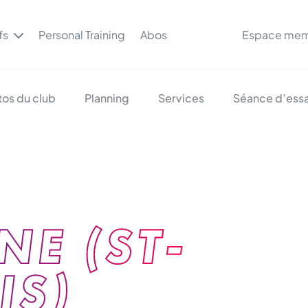
fs
Personal Training
Abos
Espace me
tos du club
Planning
Services
Séance d’essa
E (ST-
IS)