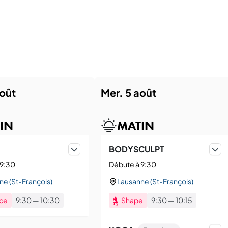
août
mer. 5 août
IN
MATIN
ujourd'hui.
BODYSCULPT
 9:30
Débute à 9:30
ne (St-François)
Lausanne (St-François)
ce
9:30
—
10:30
Shape
9:30
—
10:15