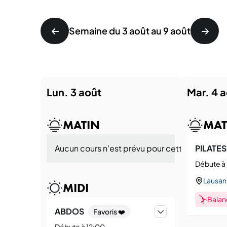
Semaine du 3 août au 9 août
lun. 3 août
mar. 4 
MATIN
MAT
Aucun cours n'est prévu pour cette période a
PILATES
Débute à
Lausan
MIDI
Balan
ABDOS
Favoris ❤️
Débute à 12:00