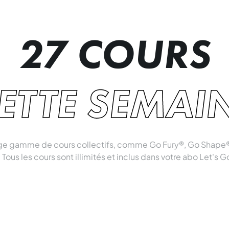
27 COURS
ETTE SEMAI
rge gamme de cours collectifs, comme Go Fury®, Go Shape®
 Tous les cours sont illimités et inclus dans votre abo Let's G