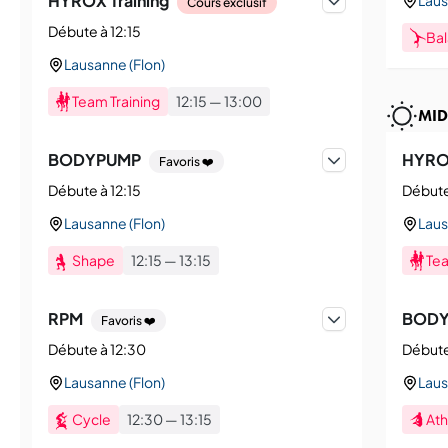
HYROX Training
Laus
Cours exclusif
Débute à 12:15
Ba
Lausanne (Flon)
Team Training
12:15
—
13:00
MID
BODYPUMP
HYROX
Favoris ❤️
Débute à 12:15
Débute
Lausanne (Flon)
Laus
Shape
12:15
—
13:15
Tea
RPM
BODY
Favoris ❤️
Débute à 12:30
Débute
Lausanne (Flon)
Laus
Cycle
12:30
—
13:15
Ath