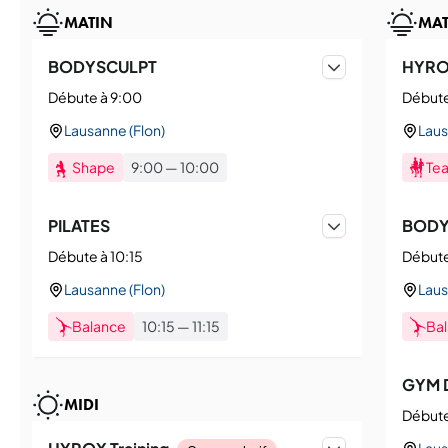
MATIN
MAT
BODYSCULPT
HYROX
Débute à 9:00
Débute
Lausanne (Flon)
Laus
Shape
9:00
—
10:00
Tea
PILATES
BODY
Débute à 10:15
Débute
Lausanne (Flon)
Laus
Balance
10:15
—
11:15
Ba
GYM 
MIDI
Débute