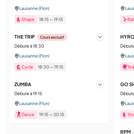
Lausanne (Flon)
Laus
Shape
18:15
—
19:15
Ba
THE TRIP
HYROX
Cours exclusif
Débute à 18:30
Débute
Lausanne (Flon)
Laus
Cycle
18:30
—
19:15
Tea
ZUMBA
GO S
Débute à 19:15
Débute
Lausanne (Flon)
Laus
Dance
19:15
—
20:15
Sh
RPM