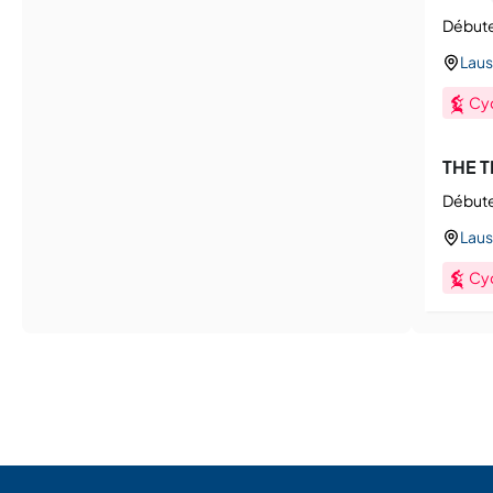
Débute
Laus
Cy
THE T
Débute
Laus
Cy