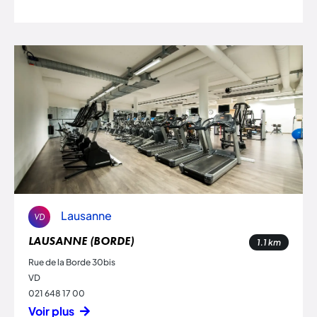
Lausanne
VD
LAUSANNE (BORDE)
1.1
km
Rue de la Borde 30bis
VD
021 648 17 00
Voir plus