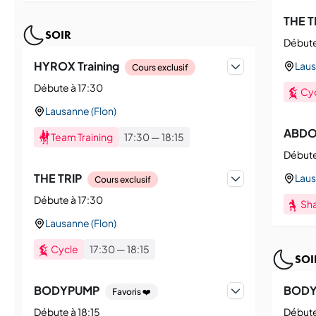
THE T
SOIR
Débute
HYROX Training
Laus
Cours exclusif
Débute à 17:30
Cy
Lausanne (Flon)
ABD
Team Training
17:30
—
18:15
Débute
THE TRIP
Laus
Cours exclusif
Débute à 17:30
Sh
Lausanne (Flon)
Cycle
17:30
—
18:15
SOI
BODYPUMP
BODY
Favoris ❤️
Débute à 18:15
Débute