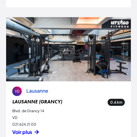
Lausanne
VD
LAUSANNE (GRANCY)
0.6
km
Blvd. de Grancy 14
VD
021 624 21 00
Voir plus