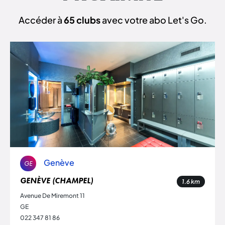
Accéder à
65 clubs
avec votre abo Let's Go.
Genève
GE
GENÈVE (CHAMPEL)
1.6
km
Avenue De Miremont 11
GE
022 347 81 86