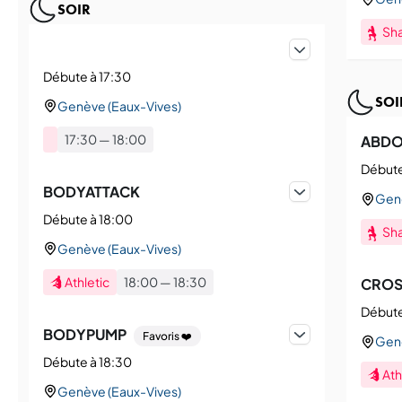
SOIR
Sh
Débute à 17:30
SOI
Genève (Eaux-Vives)
17:30
—
18:00
ABD
Débute
BODYATTACK
Genè
Débute à 18:00
Sh
Genève (Eaux-Vives)
Athletic
18:00
—
18:30
CROS
Débute
BODYPUMP
Favoris ❤️
Genè
Débute à 18:30
Ath
Genève (Eaux-Vives)