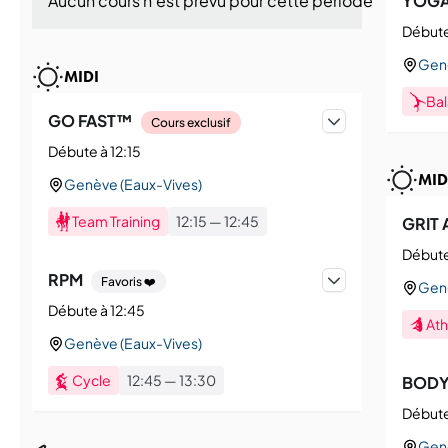
Aucun cours n'est prévu pour cette période aujourd'h
YOG
Débute
Genè
MIDI
Ba
GO FAST™
Cours exclusif
Débute à 12:15
MID
Genève (Eaux-Vives)
Team Training
12:15
—
12:45
GRIT 
Débute
RPM
Favoris ❤️
Genè
Débute à 12:45
Ath
Genève (Eaux-Vives)
Cycle
12:45
—
13:30
BOD
Débute
Genè