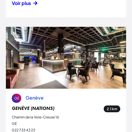
Voir plus
Genève
GE
GENÈVE (NATIONS)
2.1
km
Chemin de la Voie-Creuse 16
GE
022 733 43 23