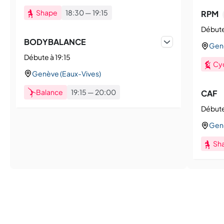
Shape
18:30
—
19:15
RPM
Débute
BODYBALANCE
Genè
Débute à 19:15
Cy
Genève (Eaux-Vives)
Balance
19:15
—
20:00
CAF
Débute
Genè
Sh