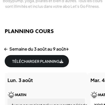
Bodypump, yoga, pilates et bien d'autres. Tous les cours
sont illimités et inclus dans votre abo Let's Go Fitness.
PLANNING COURS
Semaine du 3 août au 9 août
TÉLÉCHARGER PLANNING
lun. 3 août
mar. 
MATIN
MAT