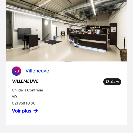
Villeneuve
VD
VILLENEUVE
13.4
km
Ch. de la Confrérie
VD
021 968 10 80
Voir plus