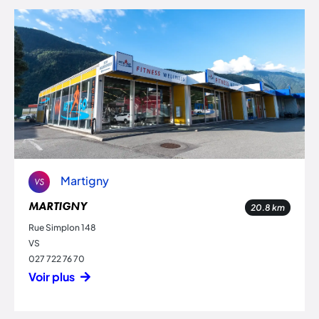
Martigny
VS
MARTIGNY
20.8
km
Rue Simplon 148
VS
027 722 76 70
Voir plus