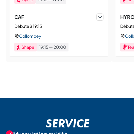
CAF
HYROX
Débute à 19:15
Débute
Collombey
Col
Shape
19:15
—
20:00
Tea
SERVICE