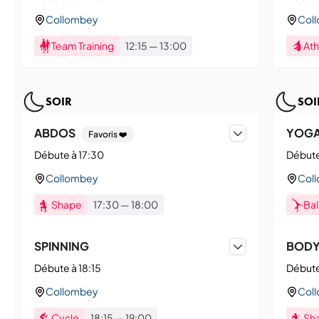
Collombey
Col
Team Training
12:15
—
13:00
Ath
SOIR
SOI
ABDOS
YOG
Favoris ❤️
Débute à 17:30
Débute
Collombey
Col
Shape
17:30
—
18:00
Ba
SPINNING
BOD
Débute à 18:15
Débute
Collombey
Col
Cycle
18:15
—
19:00
Sh