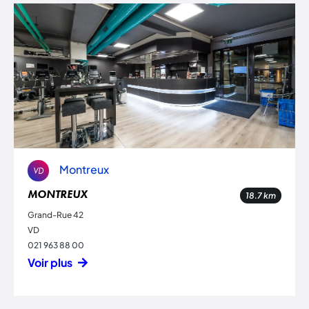
Montreux
VD
MONTREUX
18.7
km
Grand-Rue 42
VD
021 963 88 00
Voir plus