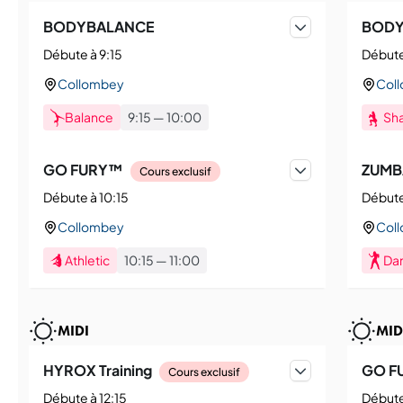
BODYBALANCE
BODY
Débute à 9:15
Débute
Collombey
Col
Balance
9:15
—
10:00
Sh
GO FURY™
ZUMB
Cours exclusif
Débute à 10:15
Débute
Collombey
Col
Athletic
10:15
—
11:00
Da
MIDI
MID
HYROX Training
GO F
Cours exclusif
Débute à 12:15
Débute