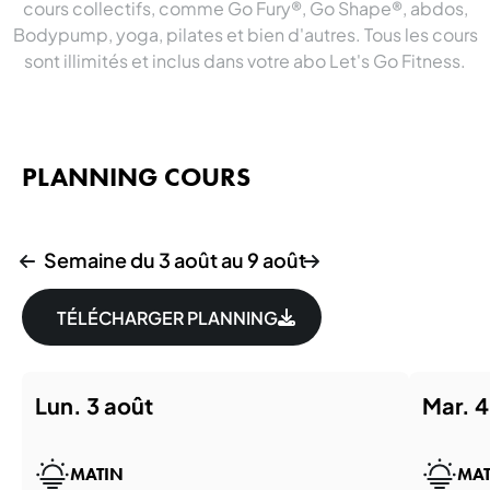
cours collectifs, comme Go Fury®, Go Shape®, abdos,
Bodypump, yoga, pilates et bien d'autres. Tous les cours
sont illimités et inclus dans votre abo Let's Go Fitness.
PLANNING COURS
Semaine du 3 août au 9 août
TÉLÉCHARGER PLANNING
lun. 3 août
mar. 
MATIN
MAT