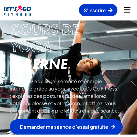
S’inscrire
COURS DE
YOGA
À BERNE
Retrouvez équilibre, sérénité et énergie
intérieure grâce au yoga avec Let’s Go Fitness
: explorez des postures fluides, améliorez
votre souplesse et votre force, et offrez-vous
un moment de paix profonde à chaque séance.
Demander ma séance d’essai gratuite