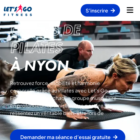
S’inscrire
COURS DE
PILATES
À NYON
Retrouvez force, mobilité et harmonie
corporelle grâce au Pilates avec Let's Go
Fitness : travaillez chaque groupe musculaire
en profondeur, optimisez votre posture et
ressentez un véritable bien-être lors de
chaque séance.
Demander ma séance d’essai gratuite