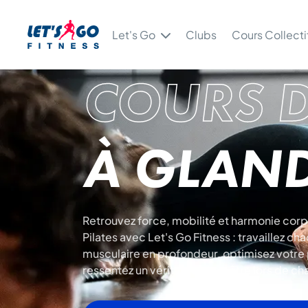
Let's Go
Clubs
Cours Collecti
COURS D
À GLAN
Retrouvez force, mobilité et harmonie corp
Pilates avec Let's Go Fitness : travaillez c
musculaire en profondeur, optimisez votre 
ressentez un véritable bien-être lors de c