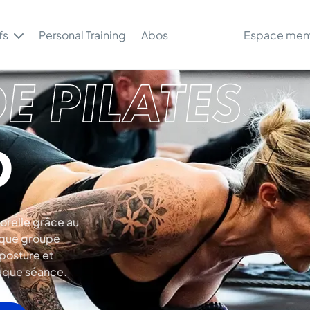
fs
Personal Training
Abos
Espace me
E PILATES
D
orelle grâce au
haque groupe
posture et
haque séance.