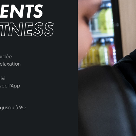
ENTS
ITNESS
guidée
elaxation
ivi
avec l'App
 jusqu’à 90