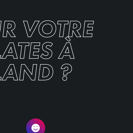
R VOTRE
LATES À
LAND ?