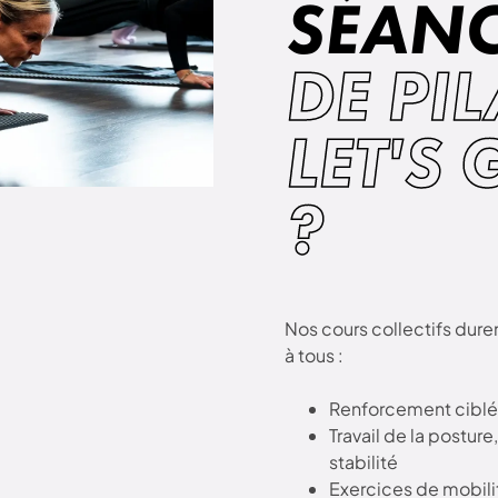
SÉAN
DE PI
LET'S 
?
Nos cours collectifs dure
à tous :
Renforcement ciblé
Travail de la posture
stabilité
Exercices de mobili