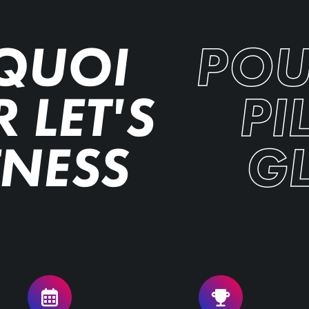
QUOI
POU
 LET'S
PI
TNESS
G