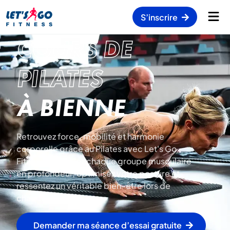
S’inscrire
COURS DE
PILATES
À BIENNE
Retrouvez force, mobilité et harmonie
corporelle grâce au Pilates avec Let's Go
Fitness : travaillez chaque groupe musculaire
en profondeur, optimisez votre posture et
ressentez un véritable bien-être lors de
chaque séance.
Demander ma séance d’essai gratuite