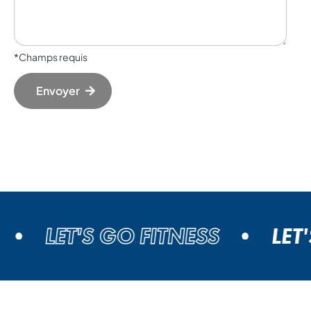
*Champs requis
Envoyer
LET'S GO FITNESS
LET'