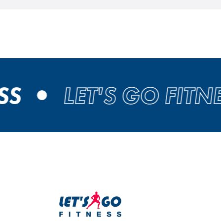
S
LET'S GO FITNES