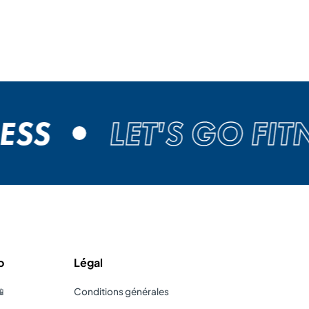
SS
LET'S GO FITN
o
Légal
📱
Conditions générales