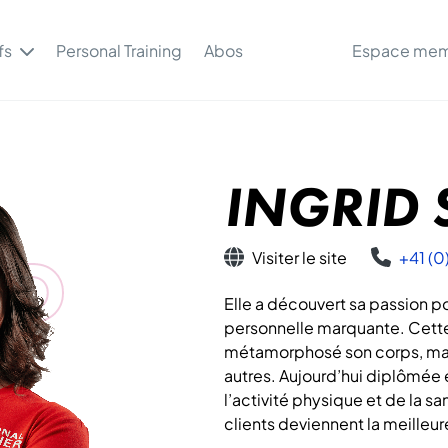
fs
Personal Training
Abos
Espace me
INGRID
ID
Visiter le site
+41 (0
Elle a découvert sa passion po
personnelle marquante. Cett
métamorphosé son corps, mais a
autres. Aujourd’hui diplômée 
l’activité physique et de la s
clients deviennent la meille