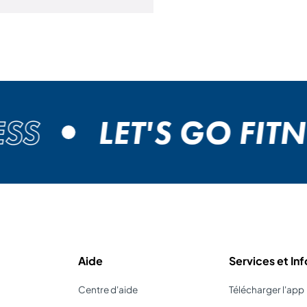
S
LET'S GO FITNE
Aide
Services et Inf
Centre d'aide
Télécharger l'app