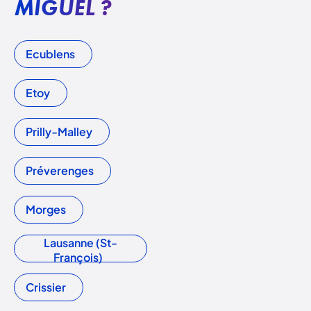
MIGUEL ?
Ecublens
Etoy
Prilly-Malley
Préverenges
Morges
Lausanne (St-
François)
Crissier