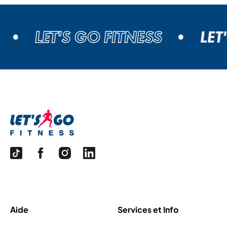
LET'S GO FITNESS
LET'
Aide
Services et Info