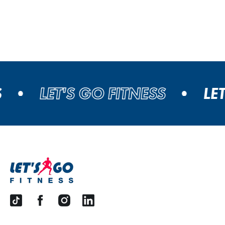
LET'S GO FITNESS
LET