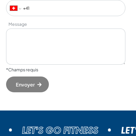
Message
*Champs requis
Envoyer
LET'S GO FITNESS
LET'