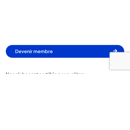
Devenir membre
Nos clubs sont certifiés par qualitop
© 2024 Let's Go Fitness. Tous droits réservés.