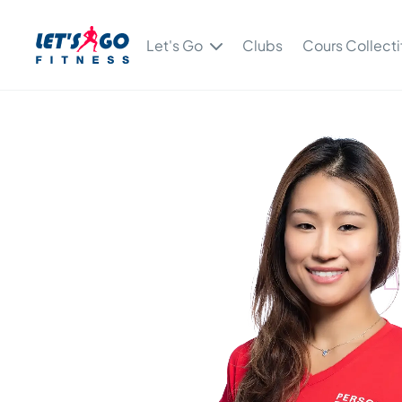
Let's Go
Clubs
Cours Collecti
KIM