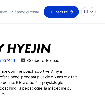
mbre
Séance d’essai
S’inscrire
 HYEJIN
6557443
Contacter le coach
ience comme coach sportive, Amy a
rofessionnel pendant plus de dix ans et a fait
oréenne. Elle a étudié la physiologie,
e coaching, la pédagogie, la médecine du
ire.