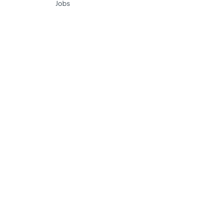
Jobs
Nos clubs so
és.
Méthodes