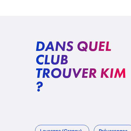
DANS QUEL
CLUB
TROUVER KIM
?
Lausanne (Grancy)
Préverenges