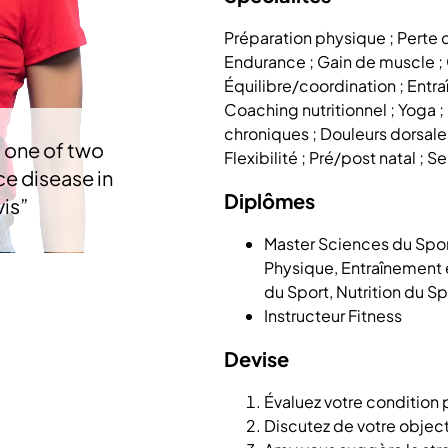
Préparation physique ; Perte d
Endurance ; Gain de muscle ; 
Équilibre/coordination ; Entra
Coaching nutritionnel ; Yoga ; 
chroniques ; Douleurs dorsales
o one of two
Flexibilité ; Pré/post natal ; S
ce disease in
Diplômes
vis
”
Master Sciences du Spor
Physique, Entraînement 
du Sport, Nutrition du Sp
Instructeur Fitness
Devise
Évaluez votre condition
Discutez de votre objecti