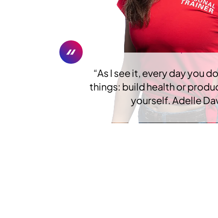
“
As I see it, every day you d
things: build health or produ
yourself. Adelle Da